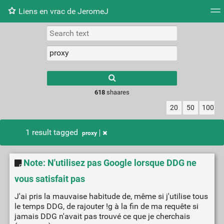
Liens en vrac de JeromeJ
Tag cloud
Picture wall
Daily
RSS Feed
Logi
618
shaares
20
50
100
1 result tagged
proxy
Note: N'utilisez pas Google lorsque DDG ne
vous satisfait pas
J'ai pris la mauvaise habitude de, même si j'utilise tous
le temps DDG, de rajouter !g à la fin de ma requête si
jamais DDG n'avait pas trouvé ce que je cherchais