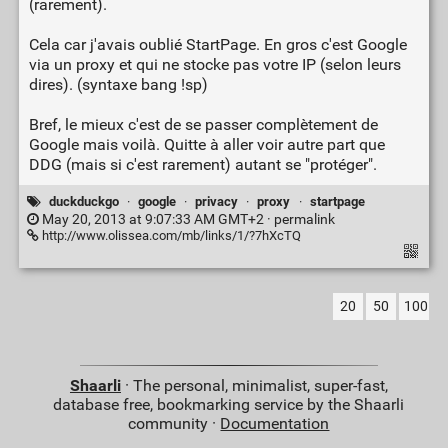
(rarement).
Cela car j'avais oublié StartPage. En gros c'est Google
via un proxy et qui ne stocke pas votre IP (selon leurs
dires). (syntaxe bang !sp)
Bref, le mieux c'est de se passer complètement de
Google mais voilà. Quitte à aller voir autre part que
DDG (mais si c'est rarement) autant se "protéger".
duckduckgo
·
google
·
privacy
·
proxy
·
startpage
May 20, 2013 at 9:07:33 AM GMT+2 ·
permalink
http://www.olissea.com/mb/links/1/?7hXcTQ
20
50
100
Shaarli
· The personal, minimalist, super-fast,
database free, bookmarking service by the Shaarli
community ·
Documentation