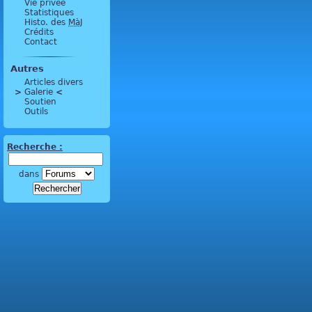
Vie privée
Statistiques
Histo. des
MàJ
Crédits
Contact
Autres
Articles divers
>
 Galerie 
<
Soutien
Outils
Recherche :
dans