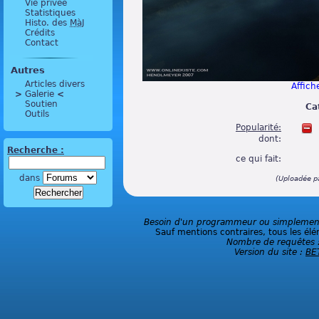
Vie privée
Statistiques
Histo. des
MàJ
Crédits
Contact
Autres
Articles divers
Affiche
>
 Galerie 
<
Soutien
Ca
Outils
Popularité:
dont:
Recherche :
ce qui fait:
dans
(Uploadée p
Besoin d'un programmeur ou simplement 
Sauf mentions contraires, tous les élé
Nombre de requêtes 
Version du site :
BE