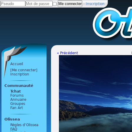
-
Inscription
« Précédent
Accueil
[Me connecter]
Inscription
Communauté
Tchat
Forums
Annuaire
Groupes
Fan Art
Olissea
Règles d’Olissea
FAQ