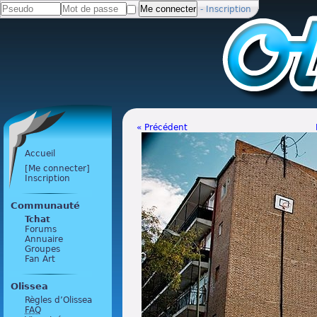
-
Inscription
« Précédent
Accueil
[Me connecter]
Inscription
Communauté
Tchat
Forums
Annuaire
Groupes
Fan Art
Olissea
Règles d’Olissea
FAQ