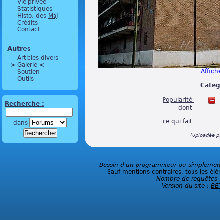
Vie privée
Statistiques
Histo. des
MàJ
Crédits
Contact
Autres
Articles divers
>
 Galerie 
<
Affiche
Soutien
Outils
Catég
Popularité:
Recherche :
dont:
ce qui fait:
dans
(Uploadée p
Besoin d'un programmeur ou simplement 
Sauf mentions contraires, tous les élé
Nombre de requêtes 
Version du site :
BE