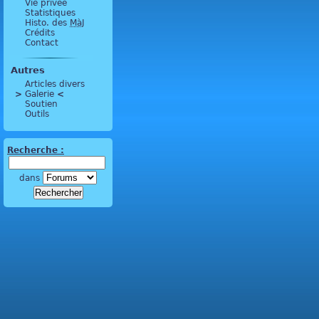
Vie privée
Statistiques
Histo. des
MàJ
Crédits
Contact
Autres
Articles divers
>
 Galerie 
<
Soutien
Outils
Recherche :
dans