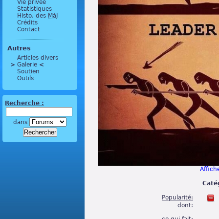
Vie privée
Statistiques
Histo. des
MàJ
Crédits
Contact
Autres
Articles divers
>
 Galerie 
<
Soutien
Outils
Recherche :
dans
Affiche
Caté
Popularité:
dont: