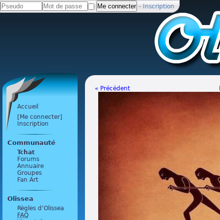
-
Inscription
« Précédent
Accueil
[Me connecter]
Inscription
Communauté
Tchat
Forums
Annuaire
Groupes
Fan Art
Olissea
Règles d’Olissea
FAQ