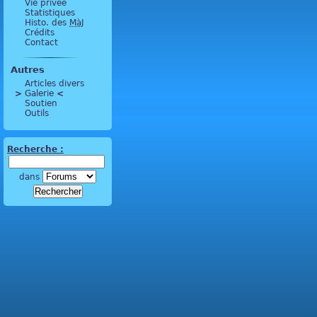
Vie privée
Statistiques
Histo. des
MàJ
Crédits
Contact
Autres
Articles divers
>
 Galerie 
<
Soutien
Outils
Recherche :
dans