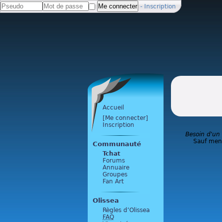
-
Inscription
Accueil
[Me connecter]
Inscription
Besoin d'un
Sauf ment
Communauté
Tchat
Forums
Annuaire
Groupes
Fan Art
Olissea
Règles d’Olissea
FAQ