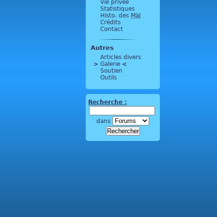
Vie privée
Statistiques
Histo. des
MàJ
Crédits
Contact
Autres
Articles divers
>
 Galerie 
<
Soutien
Outils
Recherche :
dans