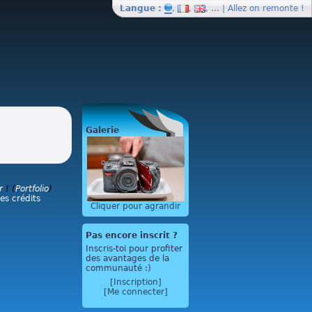
Langue :
,
,
, … | Allez on
remonte
!
Galerie
r
! (
Portfolio
)
les crédits
Cliquer pour agrandir
Pas encore inscrit ?
Inscris-toi pour profiter
des avantages de la
communauté :)
[Inscription]
[Me connecter]