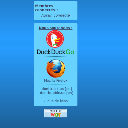
Membres
connectés
:
Aucun connecté
Nous soutenons
:
Mozilla Firefox
-
donttrack.us [en]
-
dontbubble.us [en]
» Plus de liens