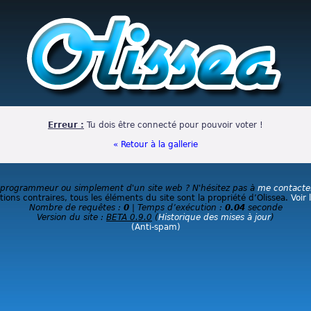
Erreur :
Tu dois être connecté pour pouvoir voter !
« Retour à la gallerie
 programmeur ou simplement d'un site web ? N'hésitez pas à
me contacte
ions contraires, tous les éléments du site sont la propriété d’Olissea.
Voir 
Nombre de requêtes :
0
| Temps d’exécution :
0.04
seconde
Version du site :
BETA 0.9.0
(
Historique des mises à jour
)
(Anti-spam)