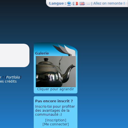
Langue :
,
,
, … | Allez on
remonte
!
Galerie
r
! (
Portfolio
)
les crédits
Cliquer pour agrandir
Pas encore inscrit ?
Inscris-toi pour profiter
des avantages de la
communauté :)
[Inscription]
[Me connecter]