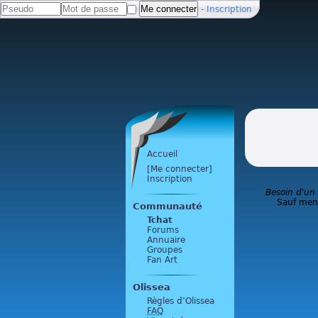
-
Inscription
Accueil
[Me connecter]
Inscription
Besoin d'un
Sauf ment
Communauté
Tchat
Forums
Annuaire
Groupes
Fan Art
Olissea
Règles d’Olissea
FAQ