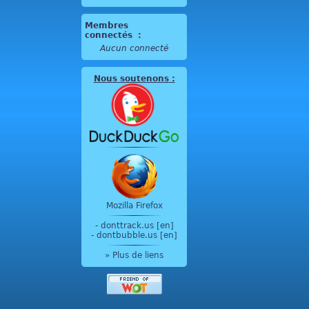
Membres
connectés
:
Aucun connecté
Nous soutenons
:
Mozilla Firefox
-
donttrack.us [en]
-
dontbubble.us [en]
» Plus de liens