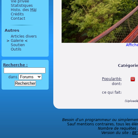
Vie privée
Statistiques
Histo. des
MàJ
Crédits
Contact
Autres
Articles divers
>
 Galerie 
<
Soutien
Affiche
Outils
Recherche :
Catégorie
dans
Popularité:
dont:
ce qui fait:
(Upload
Besoin d'un programmeur ou simplement 
Sauf mentions contraires, tous les élé
Nombre de requêtes 
Version du site :
BE