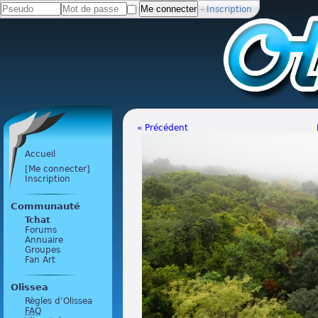
-
Inscription
« Précédent
Accueil
[Me connecter]
Inscription
Communauté
Tchat
Forums
Annuaire
Groupes
Fan Art
Olissea
Règles d’Olissea
FAQ