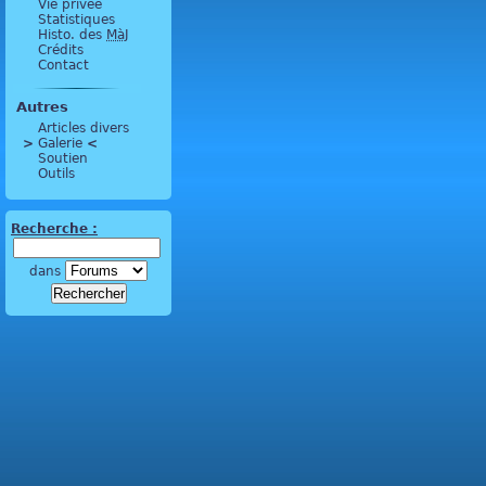
Vie privée
Statistiques
Histo. des
MàJ
Crédits
Contact
Autres
Articles divers
>
 Galerie 
<
Soutien
Outils
Recherche :
dans