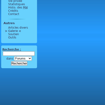
Vie privée
Statistiques
Histo. des
MàJ
Crédits
Contact
Autres
Articles divers
>
 Galerie 
<
Soutien
Outils
Recherche :
dans