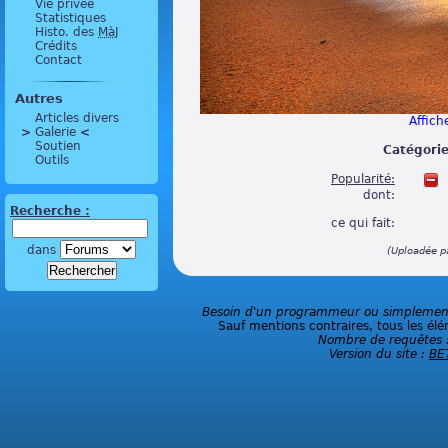
Vie privée
Statistiques
Histo. des
MàJ
Crédits
Contact
Autres
Articles divers
Affiche
>
 Galerie 
<
Soutien
Catégorie
Outils
Popularité:
dont:
Recherche :
ce qui fait:
dans
(Uploadée p
Besoin d'un programmeur ou simplement 
Sauf mentions contraires, tous les élé
Nombre de requêtes 
Version du site :
BE