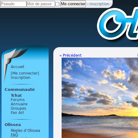
-
Inscription
« Précédent
Accueil
[Me connecter]
Inscription
Communauté
Tchat
Forums
Annuaire
Groupes
Fan Art
Olissea
Règles d’Olissea
FAQ