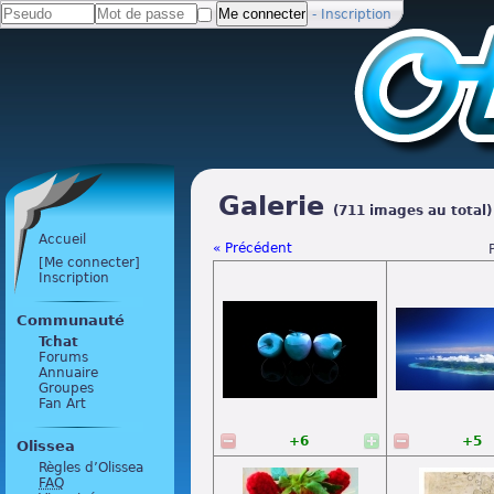
-
Inscription
Galerie
(711 images au total)
Accueil
« Précédent
[Me connecter]
Inscription
Communauté
Tchat
Forums
Annuaire
Groupes
Fan Art
+6
+5
Olissea
Règles d’Olissea
FAQ