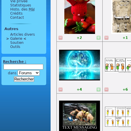
Vie privée
Statistiques
Histo. des
MàJ
Crédits
Contact
Autres
Articles divers
+2
+1
>
 Galerie 
<
Soutien
Outils
Recherche :
dans
+4
+6