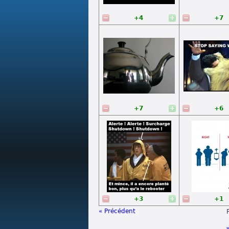
+4
+7
+7
+6
+3
+1
« Précédent