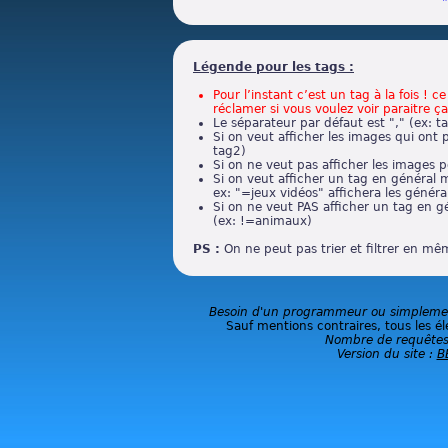
Légende pour les tags :
Pour l’instant c’est un tag à la fois ! 
réclamer si vous voulez voir paraitre ça
Le séparateur par défaut est "," (ex: t
Si on veut afficher les images qui ont 
tag2)
Si on ne veut pas afficher les images p
Si on veut afficher un tag en général m
ex: "=jeux vidéos" affichera les général
Si on ne veut PAS afficher un tag en g
(ex: !=animaux)
PS :
On ne peut pas trier et filtrer en m
Besoin d'un programmeur ou simplement
Sauf mentions contraires, tous les él
Nombre de requêtes
Version du site :
B