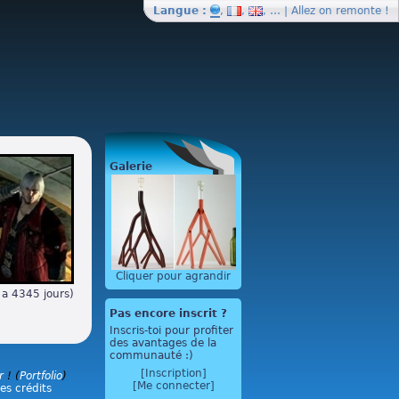
Langue :
,
,
, … | Allez on
remonte
!
Galerie
Cliquer pour agrandir
 a 4345 jours)
Pas encore inscrit ?
Inscris-toi pour profiter
des avantages de la
communauté :)
[Inscription]
r
! (
Portfolio
)
[Me connecter]
les crédits