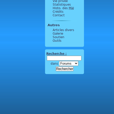
Vie privée
Statistiques
Histo. des
MàJ
Crédits
Contact
Autres
Articles divers
Galerie
Soutien
Outils
Recherche :
dans