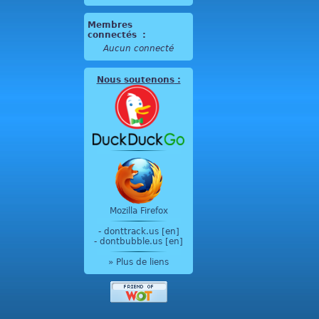
Membres
connectés
:
Aucun connecté
Nous soutenons
:
Mozilla Firefox
-
donttrack.us [en]
-
dontbubble.us [en]
» Plus de liens