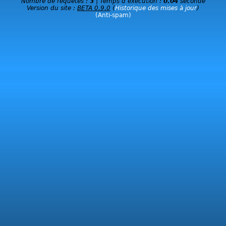
Nombre de requêtes :
3
| Temps d’exécution :
0.04
seconde
Version du site :
BETA 0.9.0
(
Historique des mises à jour
)
(Anti-spam)