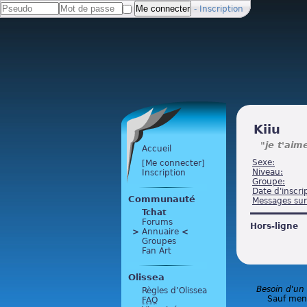
-
Inscription
Kiiu
"je t'aim
Accueil
Sexe:
[Me connecter]
Niveau:
Inscription
Groupe:
Date d'inscri
Communauté
Messages sur
Tchat
Forums
Hors-ligne
>
 Annuaire 
<
Groupes
Fan Art
Olissea
Besoin d'un
Règles d’Olissea
Sauf ment
FAQ