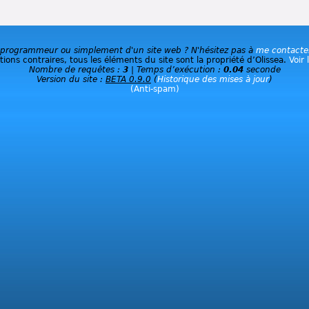
 programmeur ou simplement d'un site web ? N'hésitez pas à
me contacte
ions contraires, tous les éléments du site sont la propriété d’Olissea.
Voir 
Nombre de requêtes :
3
| Temps d’exécution :
0.04
seconde
Version du site :
BETA 0.9.0
(
Historique des mises à jour
)
(Anti-spam)