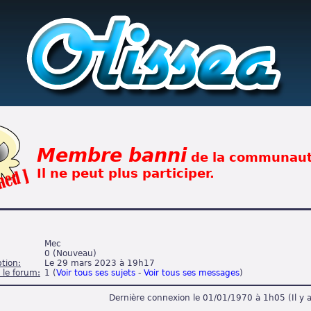
Membre banni
de la communau
Il ne peut plus participer.
Mec
0 (
Nouveau
)
ption:
Le 29 mars 2023 à 19h17
 le forum:
1 (
Voir tous ses sujets
-
Voir tous ses messages
)
Dernière connexion le 01/01/1970 à 1h05 (Il y 