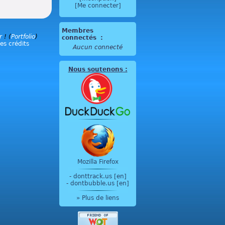
[Me connecter]
Membres
r
! (
Portfolio
)
connectés
:
les crédits
Aucun connecté
Nous soutenons
:
Mozilla Firefox
-
donttrack.us [en]
-
dontbubble.us [en]
» Plus de liens