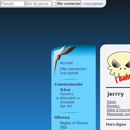
-
Inscription
Accueil
[Me connecter]
Inscription
Communauté
Tchat
jerrry
Forums
>
 Annuaire 
<
Sexe:
Groupes
Niveau:
Fan Art
Date d'inscri
Messages sur
Olissea
Règles d’Olissea
Hors-ligne
FAQ