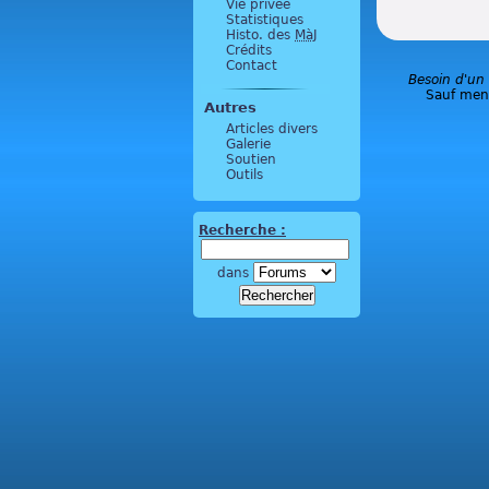
Vie privée
Statistiques
Histo. des
MàJ
Crédits
Contact
Besoin d'un
Sauf ment
Autres
Articles divers
Galerie
Soutien
Outils
Recherche :
dans