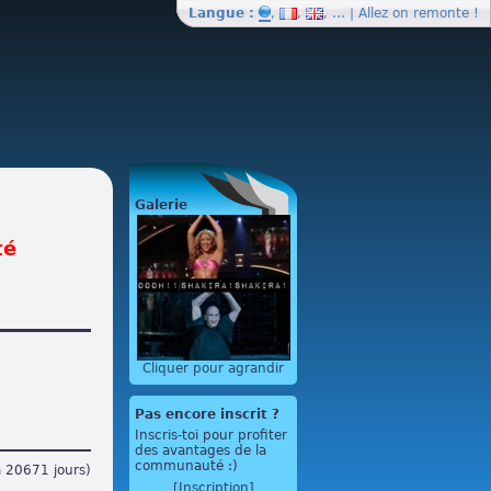
Langue :
,
,
, … | Allez on
remonte
!
Galerie
té
Cliquer pour agrandir
Pas encore inscrit ?
Inscris-toi pour profiter
des avantages de la
communauté :)
a 20671 jours)
[Inscription]