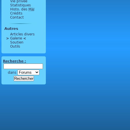
Vie privée
Statistiques
Histo. des
MàJ
Crédits
Contact
Autres
Articles divers
>
 Galerie 
<
Soutien
Outils
Recherche :
dans