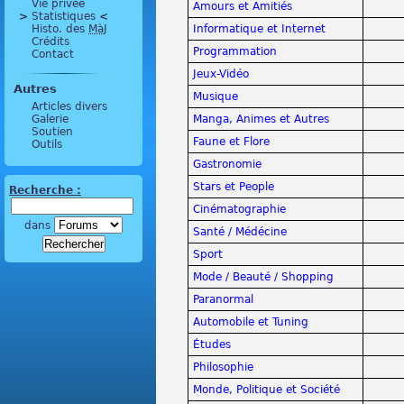
Vie privée
Amours et Amitiés
>
 Statistiques 
<
Histo. des
MàJ
Informatique et Internet
Crédits
Programmation
Contact
Jeux-Vidéo
Autres
Musique
Articles divers
Galerie
Manga, Animes et Autres
Soutien
Faune et Flore
Outils
Gastronomie
Stars et People
Recherche :
Cinématographie
dans
Santé / Médécine
Sport
Mode / Beauté / Shopping
Paranormal
Automobile et Tuning
Études
Philosophie
Monde, Politique et Société