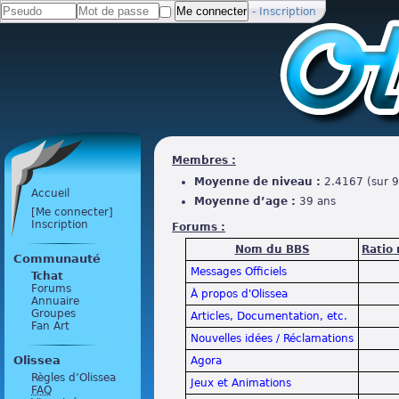
-
Inscription
Membres :
Moyenne de niveau :
2.4167 (sur 9
Accueil
Moyenne d’age :
39 ans
[Me connecter]
Inscription
Forums :
Nom du BBS
Ratio
Communauté
Messages Officiels
Tchat
Forums
À propos d'Olissea
Annuaire
Groupes
Articles, Documentation, etc.
Fan Art
Nouvelles idées / Réclamations
Olissea
Agora
Règles d’Olissea
Jeux et Animations
FAQ