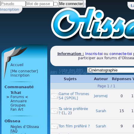
-
L
Inscription
Information :
Inscris-toi
ou
connecte-toi
p
participer aux forums d’Olissea
Accueil
Liste des BBS :
[Me connecter]
BBS
»
Cinématographie
Inscription
Sujets
Auteur
Réponses
Page 1 / 1
Communauté
Tchat
Game of Thrones
JeromeJ
0
1
>
 Forums 
<
S4 [SPOIL]
Annuaire
Groupes
Ta série préférée
Fan Art
Sarah
15
1
?
(
1
,
2
)
Olissea
Ton film préféré ?
Sarah
9
Règles d’Olissea
FAQ