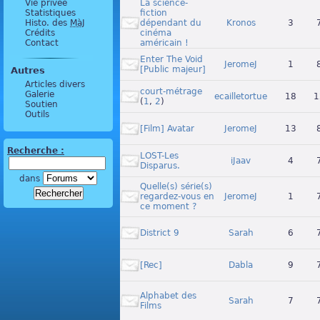
Vie privée
La science-
Statistiques
fiction
Histo. des
MàJ
dépendant du
Kronos
3
Crédits
cinéma
Contact
américain !
Enter The Void
JeromeJ
1
[Public majeur]
Autres
Articles divers
court-métrage
Galerie
ecailletortue
18
1
(
1
,
2
)
Soutien
Outils
[Film] Avatar
JeromeJ
13
Recherche :
LOST-Les
iJaav
4
Disparus.
dans
Quelle(s) série(s)
regardez-vous en
JeromeJ
1
ce moment ?
District 9
Sarah
6
[Rec]
Dabla
9
Alphabet des
Sarah
7
Films