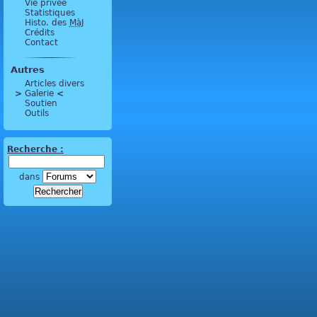
Vie privée
Statistiques
Histo. des
MàJ
Crédits
Contact
Autres
Articles divers
>
 Galerie 
<
Soutien
Outils
Recherche :
dans