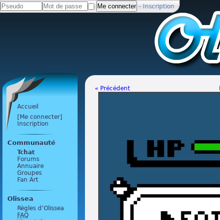
-
Inscription
« Précédent
Accueil
[Me connecter]
Inscription
Communauté
Tchat
Forums
Annuaire
Groupes
Fan Art
Olissea
Règles d’Olissea
FAQ