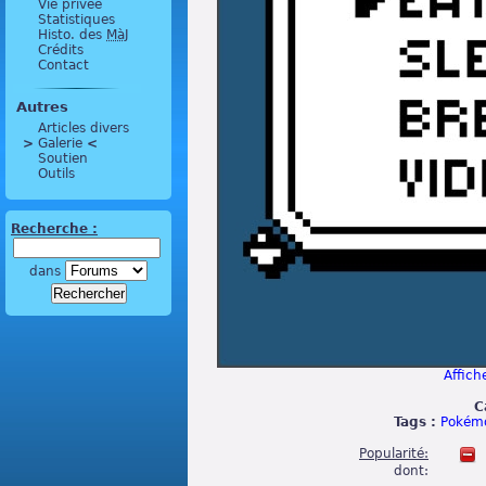
Vie privée
Statistiques
Histo. des
MàJ
Crédits
Contact
Autres
Articles divers
>
 Galerie 
<
Soutien
Outils
Recherche :
dans
Affiche
C
Tags :
Pokém
Popularité:
dont: