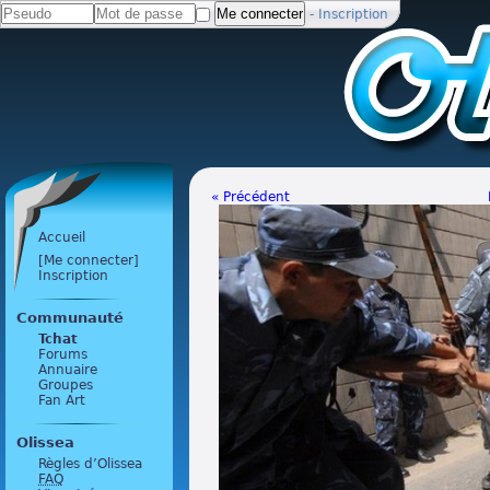
-
Inscription
« Précédent
Accueil
[Me connecter]
Inscription
Communauté
Tchat
Forums
Annuaire
Groupes
Fan Art
Olissea
Règles d’Olissea
FAQ