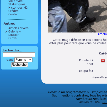
Vie privée
Statistiques
Histo. des
MàJ
Crédits
Contact
Autres
Articles divers
>
 Galerie 
<
Affiche
Soutien
Outils
Cette image
dénonce
ces actions hor
Votez plus pour dire que vous ne voulez pa
Recherche :
Caté
dans
Popularité:
dont:
ce qui fait:
(Uploadée p
Besoin d'un programmeur ou simplement 
Sauf mentions contraires, tous les élé
Nombre de requêtes 
Version du site :
BE