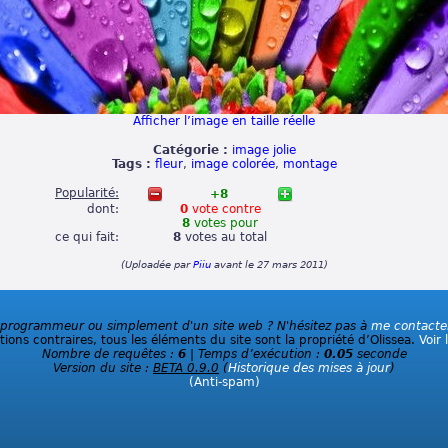
Afficher l’image en taille réelle
Catégorie :
image jolie
Tags :
fleur
,
image colorée
,
montage
Popularité:
+8
dont:
0
vote
contre
8
votes
pour
ce qui fait:
8
votes
au total
(Uploadée par
Piiu
avant le 27 mars 2011)
 programmeur ou simplement d'un site web ? N'hésitez pas à
me contacte
ions contraires, tous les éléments du site sont la propriété d’Olissea.
Voir 
Nombre de requêtes :
6
| Temps d’exécution :
0.05
seconde
Version du site :
BETA 0.9.0
(
Historique des mises à jour
)
(Anti-spam)