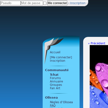
-
Inscription
« Précédent
Accueil
[Me connecter]
Inscription
Communauté
Tchat
Forums
Annuaire
Groupes
Fan Art
Olissea
Règles d’Olissea
FAQ