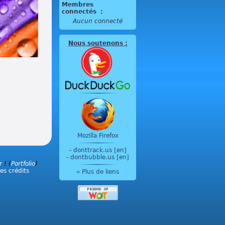
Membres
connectés
:
Aucun connecté
Nous soutenons
:
Mozilla Firefox
-
donttrack.us [en]
-
dontbubble.us [en]
r
! (
Portfolio
)
les crédits
» Plus de liens