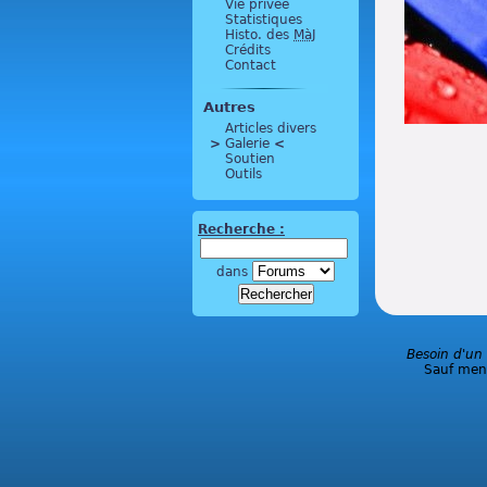
Vie privée
Statistiques
Histo. des
MàJ
Crédits
Contact
Autres
Articles divers
>
 Galerie 
<
Soutien
Outils
Recherche :
dans
Besoin d'un
Sauf ment