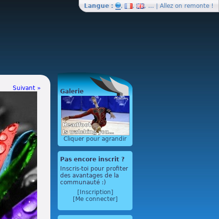
Langue :
,
,
, … | Allez on
remonte
!
Suivant »
Galerie
Cliquer pour agrandir
Pas encore inscrit ?
Inscris-toi pour profiter
des avantages de la
communauté :)
[Inscription]
[Me connecter]