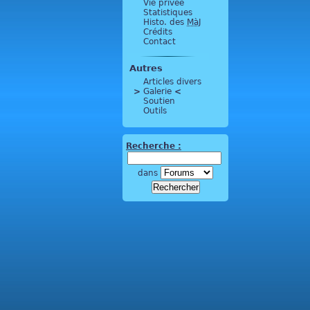
Vie privée
Statistiques
Histo. des
MàJ
Crédits
Contact
Autres
Articles divers
>
 Galerie 
<
Soutien
Outils
Recherche :
dans