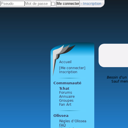
-
Inscription
Accueil
[Me connecter]
Inscription
Besoin d'un
Sauf ment
Communauté
Tchat
Forums
Annuaire
Groupes
Fan Art
Olissea
Règles d’Olissea
FAQ