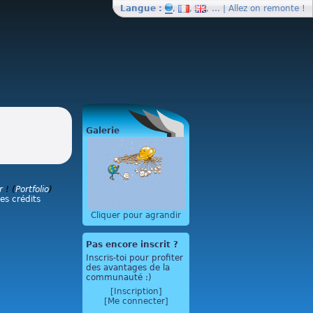
Langue :
,
,
, … | Allez on
remonte
!
Galerie
r
! (
Portfolio
)
les crédits
Cliquer pour agrandir
Pas encore inscrit ?
Inscris-toi pour profiter
des avantages de la
communauté :)
[Inscription]
[Me connecter]