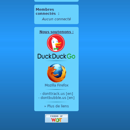
Membres
connectés
:
Aucun connecté
Nous soutenons
:
Mozilla Firefox
-
donttrack.us [en]
-
dontbubble.us [en]
» Plus de liens