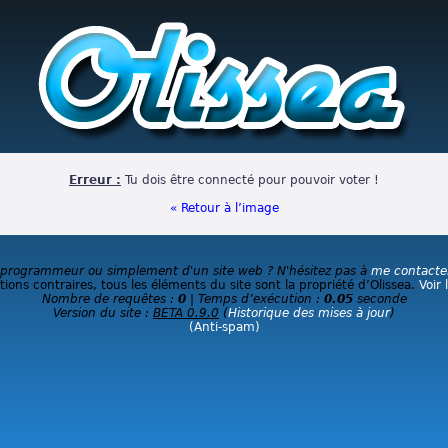
Erreur :
Tu dois être connecté pour pouvoir voter !
« Retour à l’image
 programmeur ou simplement d'un site web ? N'hésitez pas à
me contacte
ions contraires, tous les éléments du site sont la propriété d’Olissea.
Voir 
Nombre de requêtes :
0
| Temps d’exécution :
0.05
seconde
Version du site :
BETA 0.9.0
(
Historique des mises à jour
)
(Anti-spam)