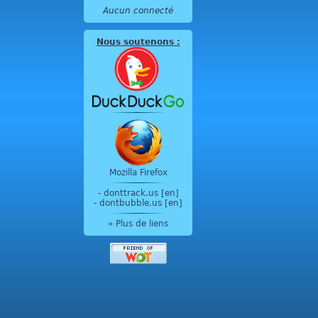
Aucun connecté
Nous soutenons
:
Mozilla Firefox
-
donttrack.us [en]
-
dontbubble.us [en]
» Plus de liens