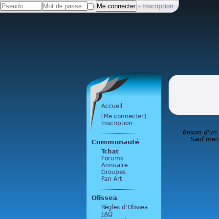
-
Inscription
Accueil
[Me connecter]
Inscription
Besoin d'un
Sauf ment
Communauté
Tchat
Forums
Annuaire
Groupes
Fan Art
Olissea
Règles d’Olissea
FAQ