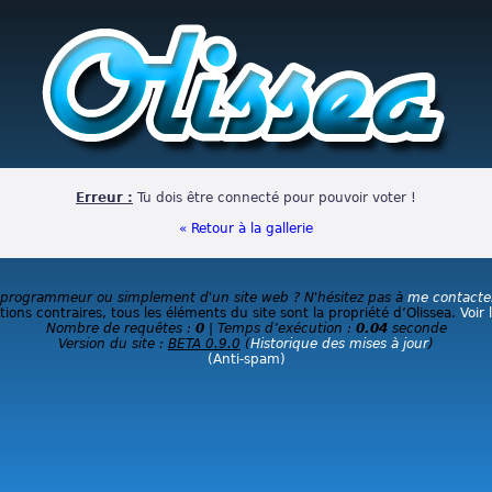
Erreur :
Tu dois être connecté pour pouvoir voter !
« Retour à la gallerie
 programmeur ou simplement d'un site web ? N'hésitez pas à
me contacte
ions contraires, tous les éléments du site sont la propriété d’Olissea.
Voir 
Nombre de requêtes :
0
| Temps d’exécution :
0.04
seconde
Version du site :
BETA 0.9.0
(
Historique des mises à jour
)
(Anti-spam)