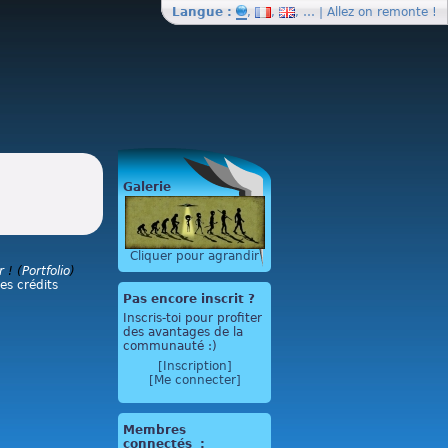
Langue :
,
,
, … | Allez on
remonte
!
Galerie
Cliquer pour agrandir
r
! (
Portfolio
)
les crédits
Pas encore inscrit ?
Inscris-toi pour profiter
des avantages de la
communauté :)
[Inscription]
[Me connecter]
Membres
connectés
: