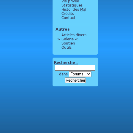
Vie privée
Statistiques
Histo. des
MàJ
Crédits
Contact
Autres
Articles divers
>
 Galerie 
<
Soutien
Outils
Recherche :
dans