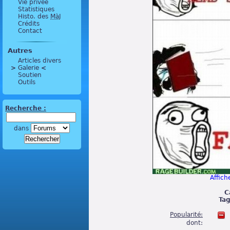
Vie privée
Statistiques
Histo. des
MàJ
Crédits
Contact
Autres
Articles divers
>
 Galerie 
<
Soutien
Outils
Recherche :
dans
Affiche
C
Tag
Popularité:
dont: