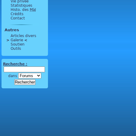
Vie privée
Statistiques
Histo. des
MàJ
Crédits
Contact
Autres
Articles divers
>
 Galerie 
<
Soutien
Outils
Recherche :
dans