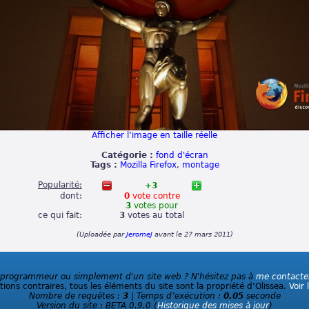
Afficher l’image en taille réelle
Catégorie :
fond d'écran
Tags :
Mozilla Firefox
,
montage
Popularité:
+3
dont:
0
vote
contre
3
votes
pour
ce qui fait:
3
votes
au total
(Uploadée par
JeromeJ
avant le 27 mars 2011)
 programmeur ou simplement d'un site web ? N'hésitez pas à
me contacte
ions contraires, tous les éléments du site sont la propriété d’Olissea.
Voir 
Nombre de requêtes :
3
| Temps d’exécution :
0.05
seconde
Version du site :
BETA 0.9.0
(
Historique des mises à jour
)