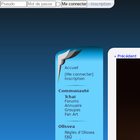
-
Inscription
« Précédent
Accueil
[Me connecter]
Inscription
Communauté
Tchat
Forums
Annuaire
Groupes
Fan Art
Olissea
Règles d’Olissea
FAQ