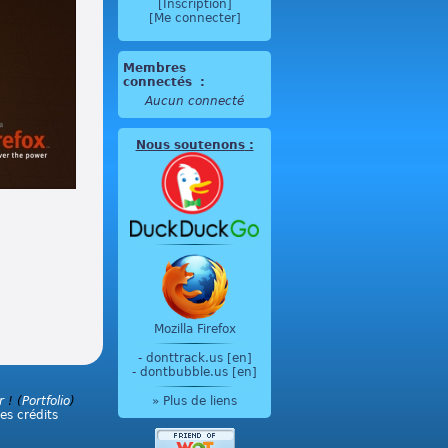
[Inscription]
[Me connecter]
Membres
connectés
:
Aucun connecté
Nous soutenons
:
Mozilla Firefox
-
donttrack.us [en]
-
dontbubble.us [en]
» Plus de liens
r
! (
Portfolio
)
les crédits