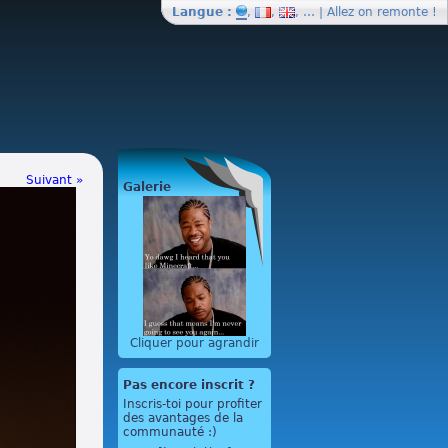
Langue :
,
,
, … | Allez on
remonte
!
Suivant »
Galerie
Cliquer pour agrandir
Pas encore inscrit ?
Inscris-toi pour profiter
des avantages de la
communauté :)