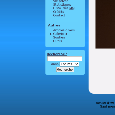
Vie privée
Statistiques
Histo. des
MàJ
Crédits
Contact
Autres
Articles divers
>
 Galerie 
<
Soutien
Outils
Recherche :
dans
Besoin d'un
Sauf ment