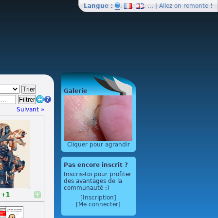
Langue :
,
,
, … | Allez on
remonte
!
Galerie
Suivant »
Cliquer pour agrandir
Pas encore inscrit ?
Inscris-toi pour profiter
des avantages de la
communauté :)
+1
[Inscription]
[Me connecter]