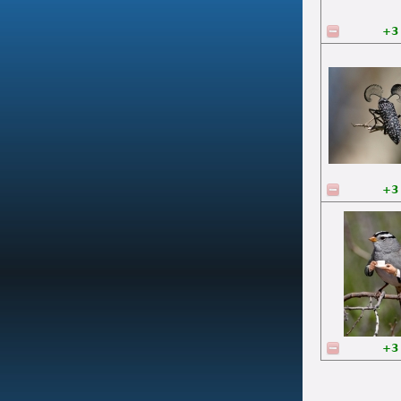
+3
+3
+3