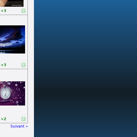
+3
+3
+2
Suivant »