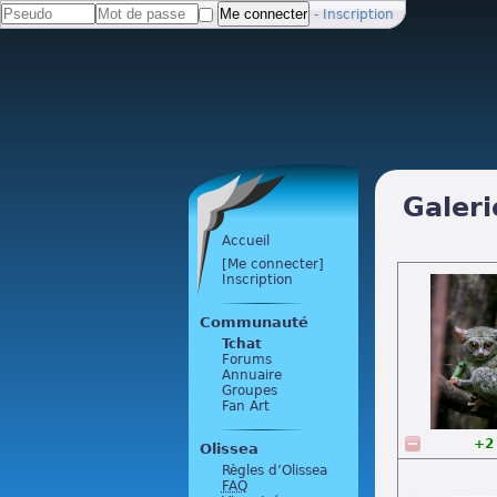
-
Inscription
Galeri
Accueil
[Me connecter]
Inscription
Communauté
Tchat
Forums
Annuaire
Groupes
Fan Art
+2
Olissea
Règles d’Olissea
FAQ