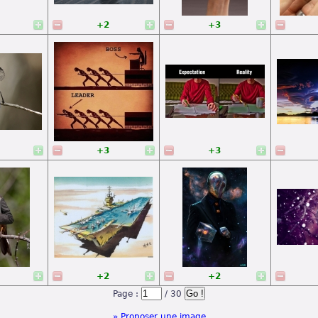
+2
+3
+3
+3
+2
+2
Page :
/ 30
» Proposer une image