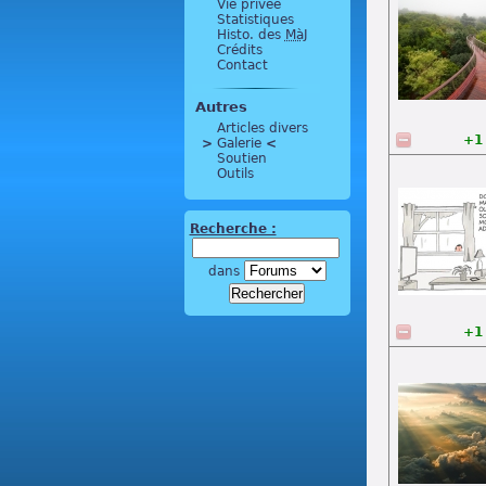
Vie privée
Statistiques
Histo. des
MàJ
Crédits
Contact
Autres
Articles divers
+1
>
 Galerie 
<
Soutien
Outils
Recherche :
dans
+1