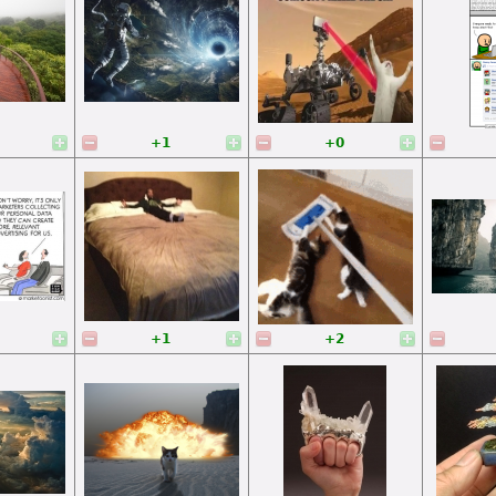
+1
+0
+1
+2