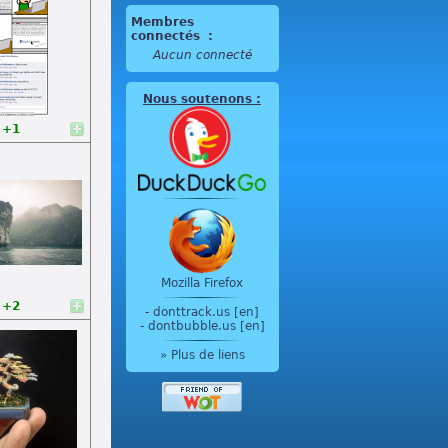
Membres
connectés
:
Aucun connecté
Nous soutenons
:
+1
Mozilla Firefox
+2
-
donttrack.us [en]
-
dontbubble.us [en]
» Plus de liens