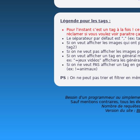
Légende pour les tags :
Pour l’instant c’est un tag à la fois ! 
réclamer si vous voulez voir paraitre ça
Le séparateur par défaut est "," (ex: t
Si on veut afficher les images qui ont 
tag2)
Si on ne veut pas afficher les images p
Si on veut afficher un tag en général m
ex: "=jeux vidéos" affichera les général
Si on ne veut PAS afficher un tag en g
(ex: !=animaux)
PS :
On ne peut pas trier et filtrer en m
Besoin d'un programmeur ou simplement
Sauf mentions contraires, tous les él
Nombre de requêtes
Version du site :
B