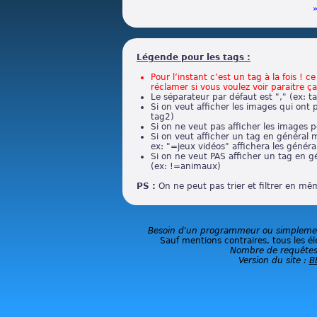
Légende pour les tags :
Pour l’instant c’est un tag à la fois ! 
réclamer si vous voulez voir paraitre ça
Le séparateur par défaut est "," (ex: t
Si on veut afficher les images qui ont 
tag2)
Si on ne veut pas afficher les images p
Si on veut afficher un tag en général m
ex: "=jeux vidéos" affichera les général
Si on ne veut PAS afficher un tag en g
(ex: !=animaux)
PS :
On ne peut pas trier et filtrer en m
Besoin d'un programmeur ou simplement
Sauf mentions contraires, tous les él
Nombre de requêtes
Version du site :
B