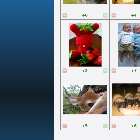
+6
+4
+2
+7
+5
+6