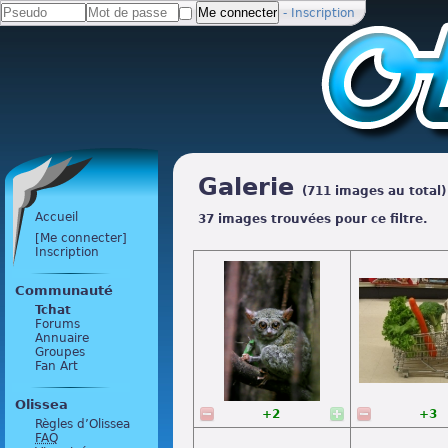
-
Inscription
Galerie
(711 images au total)
Accueil
37 images trouvées pour ce filtre.
[Me connecter]
Inscription
Communauté
Tchat
Forums
Annuaire
Groupes
Fan Art
Olissea
+2
+3
Règles d’Olissea
FAQ