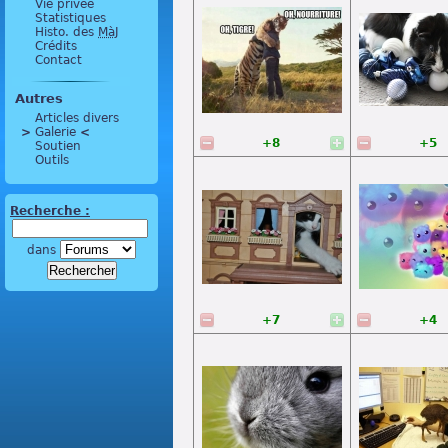
Vie privée
Statistiques
Histo. des
MàJ
Crédits
Contact
Autres
Articles divers
>
 Galerie 
<
+8
+5
Soutien
Outils
Recherche :
dans
+7
+4