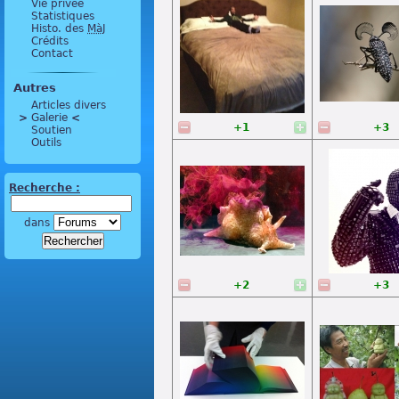
Vie privée
Statistiques
Histo. des
MàJ
Crédits
Contact
Autres
Articles divers
>
 Galerie 
<
+1
+3
Soutien
Outils
Recherche :
dans
+2
+3