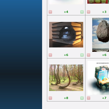
+4
+3
+6
+6
+8
+7