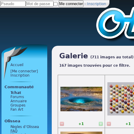
-
Inscription
Galerie
(711 images au total)
Accueil
167 images trouvées pour ce filtre.
[Me connecter]
Inscription
Communauté
Tchat
Forums
Annuaire
Groupes
Fan Art
Olissea
+1
+1
Règles d’Olissea
FAQ