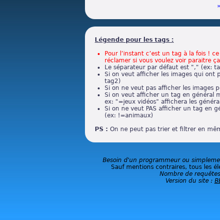
Légende pour les tags :
Pour l’instant c’est un tag à la fois ! 
réclamer si vous voulez voir paraitre ça
Le séparateur par défaut est "," (ex: t
Si on veut afficher les images qui ont 
tag2)
Si on ne veut pas afficher les images p
Si on veut afficher un tag en général m
ex: "=jeux vidéos" affichera les général
Si on ne veut PAS afficher un tag en g
(ex: !=animaux)
PS :
On ne peut pas trier et filtrer en m
Besoin d'un programmeur ou simplement
Sauf mentions contraires, tous les él
Nombre de requêtes
Version du site :
B