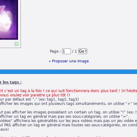
Page :
/ 1
» Proposer une image
 les tags :
nt c’est un tag à la fois ! ce qui suit fonctionnera donc plus tard ! (n’hésit
vous voulez voir paraitre ça plus tôt !)
ur par défaut est "," (ex: tag1, tag2, tag3)
afficher les images qui ont plusieurs tags simultanéments, on utilise "+" (
ut pas afficher les images possédant un certain un tag, on utilise "!" (ex: 
afficher un tag en général mais pas ses sous-catégories, on utilise "=".
idéos" affichera les généralités sur les jeux vidéos mais pas un jeu vidéo en
ut PAS afficher un tag en général mais toutes ses sous-catégories, on com
maux)