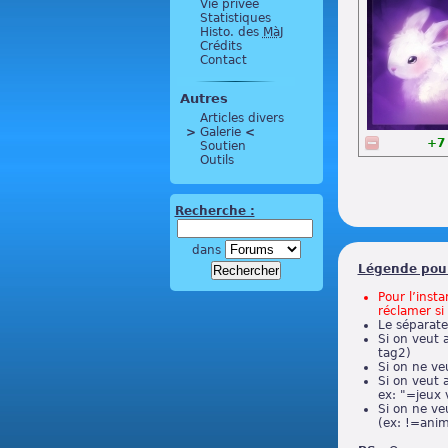
Vie privée
Statistiques
Histo. des
MàJ
Crédits
Contact
Autres
Articles divers
>
 Galerie 
<
+7
Soutien
Outils
Recherche :
dans
Légende pour
Pour l’insta
réclamer si 
Le séparate
Si on veut 
tag2)
Si on ne ve
Si on veut 
ex: "=jeux v
Si on ne ve
(ex: !=ani