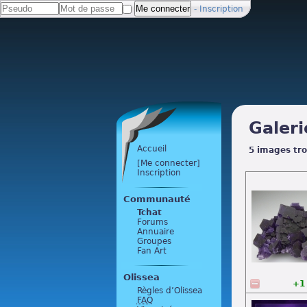
-
Inscription
Galeri
Accueil
5 images tro
[Me connecter]
Inscription
Communauté
Tchat
Forums
Annuaire
Groupes
Fan Art
Olissea
+1
Règles d’Olissea
FAQ