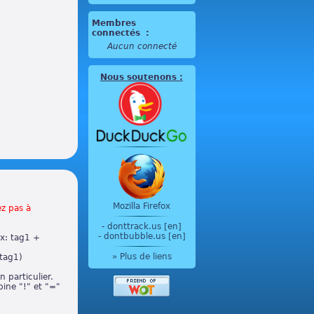
Membres
connectés
:
Aucun connecté
Nous soutenons
:
Mozilla Firefox
ez pas à
-
donttrack.us [en]
-
dontbubble.us [en]
ex: tag1 +
» Plus de liens
!tag1)
 particulier.
bine "!" et "="