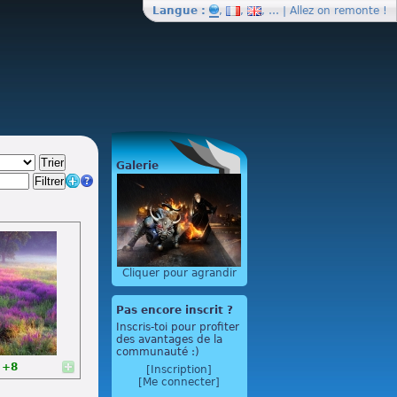
Langue :
,
,
, … | Allez on
remonte
!
Galerie
Cliquer pour agrandir
Pas encore inscrit ?
Inscris-toi pour profiter
des avantages de la
communauté :)
+8
[Inscription]
[Me connecter]