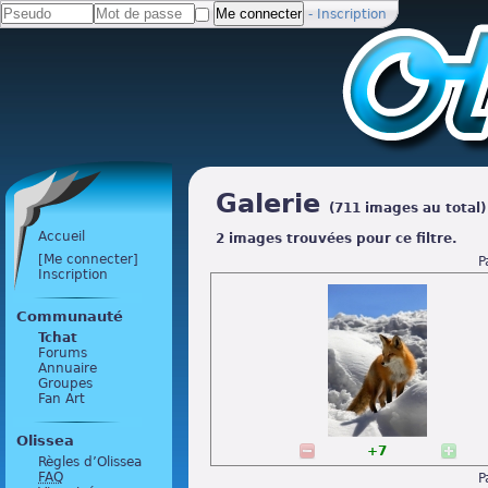
-
Inscription
Galerie
(711 images au total)
Accueil
2 images trouvées pour ce filtre.
[Me connecter]
P
Inscription
Communauté
Tchat
Forums
Annuaire
Groupes
Fan Art
Olissea
+7
Règles d’Olissea
FAQ
P