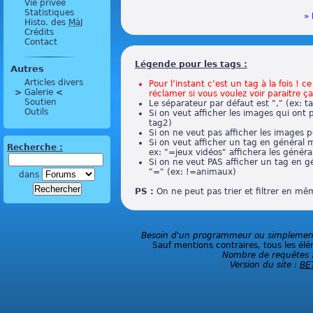
Vie privée
Statistiques
» 
Histo. des
MàJ
Crédits
Contact
Légende pour les tags :
Autres
Articles divers
Pour l’instant c’est un tag à la fois ! 
>
 Galerie 
<
réclamer si vous voulez voir paraitre ça
Soutien
Le séparateur par défaut est "," (ex: t
Outils
Si on veut afficher les images qui ont 
tag2)
Si on ne veut pas afficher les images p
Si on veut afficher un tag en général m
Recherche :
ex: "=jeux vidéos" affichera les général
Si on ne veut PAS afficher un tag en g
"=" (ex: !=animaux)
dans
PS :
On ne peut pas trier et filtrer en m
Besoin d'un programmeur ou simplement 
Sauf mentions contraires, tous les élé
Nombre de requêtes 
Version du site :
BE