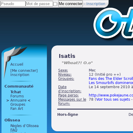
-
Inscription
Isatis
"Whoat?! O.o"
Accueil
Sexe:
Mec
[Me connecter]
Niveau:
12 (
Initié pro ++
)
Inscription
Groupes:
Fans des The Elder Scrol
Les Smourbifs dominero
Communauté
Date
Le 14 septembre 2010 
d'inscription:
Tchat
Page perso:
http://www.pokejaune.
Forums
Messages sur le
78 (
Voir tous ses sujets
>
 Annuaire 
<
forum:
Groupes
Fan Art
Hors-ligne
De
Olissea
Règles d’Olissea
FAQ