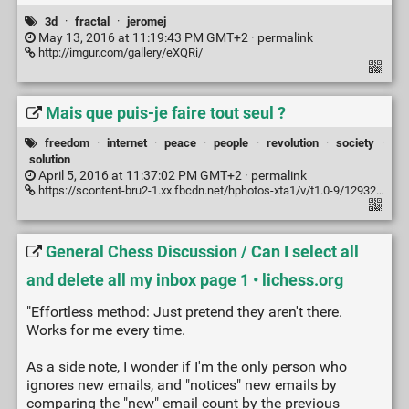
3d
·
fractal
·
jeromej
May 13, 2016 at 11:19:43 PM GMT+2 ·
permalink
http://imgur.com/gallery/eXQRi/
Mais que puis-je faire tout seul ?
freedom
·
internet
·
peace
·
people
·
revolution
·
society
·
solution
April 5, 2016 at 11:37:02 PM GMT+2 ·
permalink
https://scontent-bru2-1.xx.fbcdn.net/hphotos-xta1/v/t1.0-9/12932763_1032270046839104_817179375073229590_n.jpg?oh=62738c7233e05a45a222757c3f8e69f4&oe=57BB18E8
General Chess Discussion / Can I select all
and delete all my inbox page 1 • lichess.org
"Effortless method: Just pretend they aren't there.
Works for me every time.
As a side note, I wonder if I'm the only person who
ignores new emails, and "notices" new emails by
comparing the "new" email count by the previous