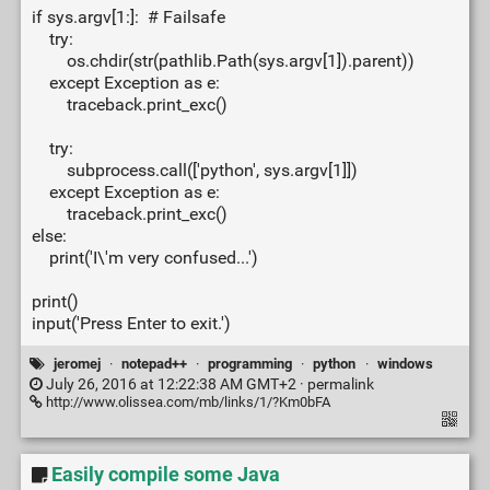
if sys.argv[1:]: # Failsafe
try:
os.chdir(str(pathlib.Path(sys.argv[1]).parent))
except Exception as e:
traceback.print_exc()
try:
subprocess.call(['python', sys.argv[1]])
except Exception as e:
traceback.print_exc()
else:
print('I\'m very confused...')
print()
input('Press Enter to exit.')
jeromej
·
notepad++
·
programming
·
python
·
windows
July 26, 2016 at 12:22:38 AM GMT+2 ·
permalink
http://www.olissea.com/mb/links/1/?Km0bFA
Easily compile some Java