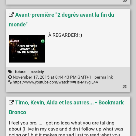
Avant-première "2 degrés avant la fin du
monde"
À REGARDER! :)
future
·
society
November 17, 2015 at 8:44:43 PM GMT+1 ·
permalink
https://www.youtube.com/watch?v=Hs-M1vgI_4A
Timo, Kevin, Alda et les autres... - Bookmark
Bronco
I feel you bro, ... I got no idea what you are talking
about (I live in my cave and didn't follow up what was
going on) but it makes me sad just to read what you