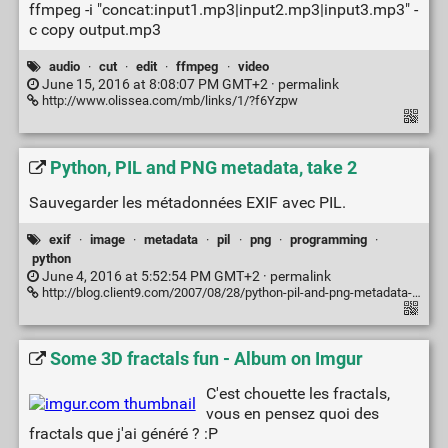
ffmpeg -i "concat:input1.mp3|input2.mp3|input3.mp3" -
c copy output.mp3
audio
·
cut
·
edit
·
ffmpeg
·
video
June 15, 2016 at 8:08:07 PM GMT+2 ·
permalink
http://www.olissea.com/mb/links/1/?f6Yzpw
Python, PIL and PNG metadata, take 2
Sauvegarder les métadonnées EXIF avec PIL.
exif
·
image
·
metadata
·
pil
·
png
·
programming
·
python
June 4, 2016 at 5:52:54 PM GMT+2 ·
permalink
http://blog.client9.com/2007/08/28/python-pil-and-png-metadata-take-2.html
Some 3D fractals fun - Album on Imgur
C'est chouette les fractals,
vous en pensez quoi des
fractals que j'ai généré ? :P