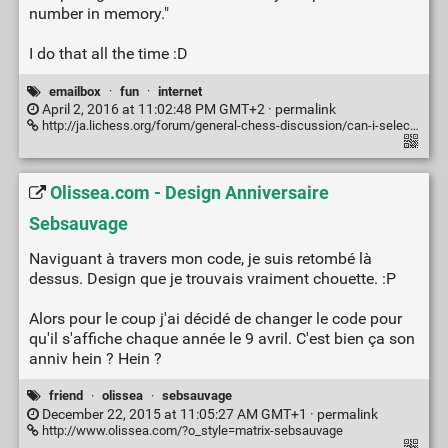
number in memory."
I do that all the time :D
emailbox
·
fun
·
internet
April 2, 2016 at 11:02:48 PM GMT+2 ·
permalink
http://ja.lichess.org/forum/general-chess-discussion/can-i-select-all-and-delete-all-my-inbox#5
Olissea.com - Design Anniversaire
Sebsauvage
Naviguant à travers mon code, je suis retombé là
dessus. Design que je trouvais vraiment chouette. :P
Alors pour le coup j'ai décidé de changer le code pour
qu'il s'affiche chaque année le 9 avril. C'est bien ça son
anniv hein ? Hein ?
friend
·
olissea
·
sebsauvage
December 22, 2015 at 11:05:27 AM GMT+1 ·
permalink
http://www.olissea.com/?o_style=matrix-sebsauvage