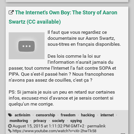
The Internet's Own Boy: The Story of Aaron
Swartz (CC available)
Il faut que vous regardiez ce
documentaire sur Aaron Swartz,
sous-titres en français disponibles.
Des lois comme la loi sur
l'information n'aurait jamais du
passer, tout comme l'Internet l'a fait contre SOPA et
PIPA. Que s'est-il passé hein ? Nous francophones
n'avons pas assez de couilles, c'est ça ?
PS: Si jamais je suis un peu en retard sur certaines
infos, excusez-moi d'avance et je serais content si
quelqu'un me corrige.
activisim
·
censorship
·
freedom
·
hacking
·
internet
·
monitoring
·
privacy
·
society
·
spying
August 15, 2015 at 1:11:32 PM GMT+2 ·
permalink
https://www.youtube.com/watch?v=vXr-2hwTk58