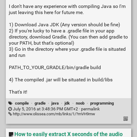
I don't have any experience with compiling Java so I'm
just leaving this here for future me.
1) Download Java JDK (Any version should be fine)
2) If you're lucky to have a .gradle file in your app
directory, download Gradle. (You can then add gradle to
your PATH, but that's optional)
3) Go in the directory where your .gradle file is situated
and run
PATH_TO_YOUR_GRADLE/bin/gradle build
4) The compiled .jar will be situated in build/libs
That's it!
compile
·
gradle
·
java
·
jdk
·
noob
·
programming
July 5, 2016 at 3:48:36 PM GMT+2 ·
permalink
http://www.olissea.com/mb/links/1/?mVH9mw
How to easily extract X seconds of the audio