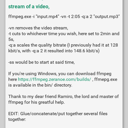
stream of a video,
ffmpeg.exe -i "input.mp4" -vn -t 2:05 -q:a 2 "output.mp3"
-vn removes the video stream,
-t cuts to whichever time you wish, here set to 2min and
5s,
-q:a scales the quality bitrate (I previously had it at 128
kbit/s, with -q:a 2 it resulted into 148.6 kbit/s)
-ss would be to start at said time,
If you're using Windows, you can download ffmpeg
here
https://ffmpeg.zeranoe.com/builds/
, ffmepg.exe
is available in the bin/ directory.
Thank to my dear friend Ramiro, the lord and master of
ffmpeg for his greatful help.
EDIT: Glue/concatenate/put together several files
together: