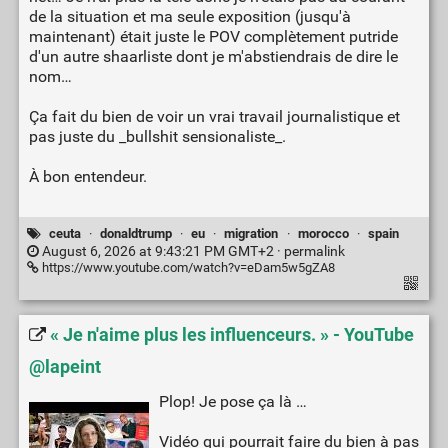
de la situation et ma seule exposition (jusqu'à
maintenant) était juste le POV complètement putride
d'un autre shaarliste dont je m'abstiendrais de dire le
nom…
Ça fait du bien de voir un vrai travail journalistique et
pas juste du _bullshit sensionaliste_.
À bon entendeur.
ceuta
·
donaldtrump
·
eu
·
migration
·
morocco
·
spain
August 6, 2026 at 9:43:21 PM GMT+2 ·
permalink
https://www.youtube.com/watch?v=eDam5w5gZA8
« Je n'aime plus les influenceurs. » - YouTube
@lapeint
Plop! Je pose ça là …
Vidéo qui pourrait faire du bien à pas