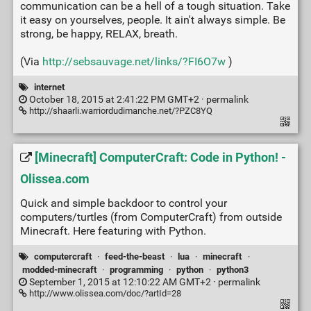
communication can be a hell of a tough situation. Take
it easy on yourselves, people. It ain't always simple. Be
strong, be happy, RELAX, breath.
(Via
http://sebsauvage.net/links/?FI6O7w
)
internet
October 18, 2015 at 2:41:22 PM GMT+2 ·
permalink
http://shaarli.warriordudimanche.net/?PZC8YQ
[Minecraft] ComputerCraft: Code in Python! -
Olissea.com
Quick and simple backdoor to control your
computers/turtles (from ComputerCraft) from outside
Minecraft. Here featuring with Python.
computercraft
·
feed-the-beast
·
lua
·
minecraft
·
modded-minecraft
·
programming
·
python
·
python3
September 1, 2015 at 12:10:22 AM GMT+2 ·
permalink
http://www.olissea.com/doc/?artId=28