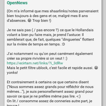
OpenNews
(On m'a informé que mes shaarlinks/notes parvenaient
bien toujours à des gens et ce, malgré mes 8 ans
d'absences. 😁 Trop bien !)
Je ne sais pas ( / pas encore ?) ce que le Hollandais
volant a bien pu faire mais, je prend l'astuce: Il
semblerait que, de fait, quelques "dingueries" flottent
sur la rivière de temps en temps. :D
J'ai notamment vu qu'on peut carrément également
créer sa propre rivivière si on veut ! :)
https://ecirtam.net/links/?i_3dRw
Mais le petit filtre ublock, c'est facile et rapide aussi. 😁
yonks!
Et contrairement à certains ce que certains disent
("Nous sommes assez grands pour réfléchir de nous
mêmes..."), je suis personellement assez grand pour
savoir ce que je ne préfère même pas lire. <:)
On lit / consomme assez de conneries autre part, je
trouve !