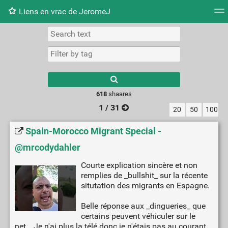
Liens en vrac de JeromeJ
Tag cloud
Picture wall
Daily
RSS Feed
Logi
618
shaares
1 / 31
20
50
100
Spain-Morocco Migrant Special -
@mrcodydahler
Courte explication sincère et non
remplies de _bullshit_ sur la récente
situtation des migrants en Espagne.
Belle réponse aux _dingueries_ que
certains peuvent véhiculer sur le
net… Je n'ai plus la télé donc je n'étais pas au courant