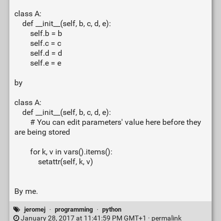
class A:
def __init__(self, b, c, d, e):
self.b = b
self.c = c
self.d = d
self.e = e
by
class A:
def __init__(self, b, c, d, e):
# You can edit parameters' value here before they
are being stored
for k, v in vars().items():
setattr(self, k, v)
By me.
jeromej
·
programming
·
python
January 28, 2017 at 11:41:59 PM GMT+1 ·
permalink