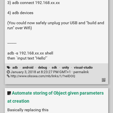
3) adb connect 192.168.xx.xx
4) adb devices
(You could now safely unplug your USB and "build and
run" over Wifi)
---------
adb -s 192.168.xx.xx shell
then `input text "Hello"`
adb
·
android
·
debug
·
sdk
·
unity
·
visual-studio
January 3, 2018 at 8:23:27 PM GMT+1 ·
permalink
http://www.olissea.com/mb/links/1/?velDOQ
Automate storing of Object given parameters
at creation
Basically replacing this