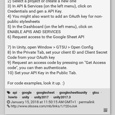
2) Select a project or create a new one
3) In API & Services (on the left menu), click on
Credentials and gen a API Key.
4) You might also want to add an OAuth key for non-
public stylesheets
5) In the Dashboard (on the left menu), click on
ENABLE APIS AND SERVICES
6) Request access to the Google Sheet API
7) In Unity, open Window > GTSU > Open Config
8) In the Private Tab, set your client ID and Client Secret
Code from your OAuth key
9) Request an access code by pressing on "Get Access
code", you can then authenticate.
10) Set your API Key in the Public Tab.
For code examples, look it up. :)
api
·
google
·
googlesheet
·
googlesheettounity
·
gtsu
·
howto
·
unity
·
unity2017
·
unity2017.3
January 15, 2018 at 11:50:15 AM GMT+1 ·
permalink
http://www.olissea.com/mb/links/1/?2DoJoA