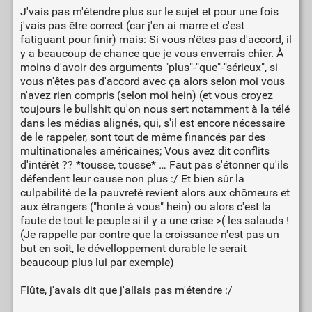
J'vais pas m'étendre plus sur le sujet et pour une fois
j'vais pas être correct (car j'en ai marre et c'est
fatiguant pour finir) mais: Si vous n'êtes pas d'accord, il
y a beaucoup de chance que je vous enverrais chier. À
moins d'avoir des arguments "plus"-"que"-"sérieux", si
vous n'êtes pas d'accord avec ça alors selon moi vous
n'avez rien compris (selon moi hein) (et vous croyez
toujours le bullshit qu'on nous sert notamment à la télé
dans les médias alignés, qui, s'il est encore nécessaire
de le rappeler, sont tout de même financés par des
multinationales américaines; Vous avez dit conflits
d'intérêt ?? *tousse, tousse* … Faut pas s'étonner qu'ils
défendent leur cause non plus :/ Et bien sûr la
culpabilité de la pauvreté revient alors aux chômeurs et
aux étrangers ("honte à vous" hein) ou alors c'est la
faute de tout le peuple si il y a une crise >( les salauds !
(Je rappelle par contre que la croissance n'est pas un
but en soit, le dévelloppement durable le serait
beaucoup plus lui par exemple)
Flûte, j'avais dit que j'allais pas m'étendre :/