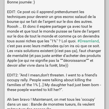
Bonne journée :)
EDIT: Ce post où il apprend prétendument les
techniques pour devenir un gros escroc salaud de la
bourse qui se fait de l'argent sur le dos des autres.
Roooh … Et donc il espère partager ça avec tout le
monde et que tout le monde puisse se faire de l'argent
sur le dos de tout le monde et comme ça on deviendra
tous aussi riches que les "1%" ? Lol quoi.
#Dreamland
,
c'est pas avec leurs méthodes qu'on ira où que ce soit.
Les vrais solutions existent (c'est pas ça), faut changer
de mentalité (et pas juste arrêter d'acheter des produits
Apple (ce qui ne signifie pas la """décroissance""" et
devoir aller vivre dans la forêt, btw))
EDIT2: "And I mean,don't threaten. I went to a friend's
occupy rally. People were talking about killing the
families of the 1% […] My daughter had just been born -
these poeple wanted to kill her?".
Ah ben bravo ! Maintenant, on met tous les 'occupy'
dans un sac : Bande de monstres tueurs, ils veulent