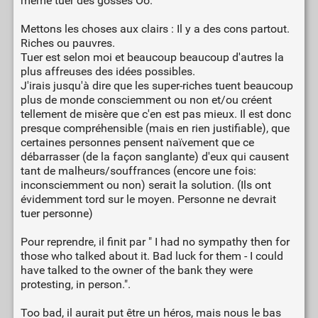
même tuer des gosses Oo.
Mettons les choses aux clairs : Il y a des cons partout.
Riches ou pauvres.
Tuer est selon moi et beaucoup beaucoup d'autres la
plus affreuses des idées possibles.
J'irais jusqu'à dire que les super-riches tuent beaucoup
plus de monde consciemment ou non et/ou créent
tellement de misère que c'en est pas mieux. Il est donc
presque compréhensible (mais en rien justifiable), que
certaines personnes pensent naïvement que ce
débarrasser (de la façon sanglante) d'eux qui causent
tant de malheurs/souffrances (encore une fois:
inconsciemment ou non) serait la solution. (Ils ont
évidemment tord sur le moyen. Personne ne devrait
tuer personne)
Pour reprendre, il finit par " I had no sympathy then for
those who talked about it. Bad luck for them - I could
have talked to the owner of the bank they were
protesting, in person.".
Too bad, il aurait put être un héros, mais nous le bas