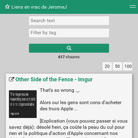
Liens en vrac de JeromeJ
Tag cloud
Picture wall
Daily
RSS Feed
Logi
617
shaares
20
50
100
Other Side of the Fence - Imgur
That's so wrong ._.
Alors oui les gens sont cons d'acheter
des trucs Apple …
[Explication (vous pouvez passer si vous
savez déjà): désolé hein, ça coûte la peau du cul pour
rien et la politique d'action d'Apple concernant nos