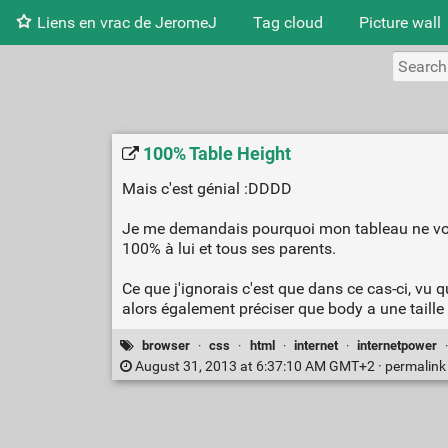
Liens en vrac de JeromeJ
Tag cloud
Picture wall
100% Table Height
Mais c'est génial :DDDD
Je me demandais pourquoi mon tableau ne voulait
100% à lui et tous ses parents.
Ce que j'ignorais c'est que dans ce cas-ci, vu 
alors également préciser que body a une taille 
browser
·
css
·
html
·
internet
·
internetpower
August 31, 2013 at 6:37:10 AM GMT+2 ·
permalin