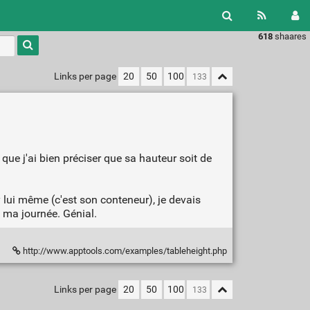
618
shaares
Links per page
20
50
100
que j'ai bien préciser que sa hauteur soit de
 lui même (c'est son conteneur), je devais
e ma journée. Génial.
http://www.apptools.com/examples/tableheight.php
Links per page
20
50
100