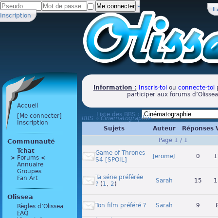
-
L
Inscription
Information :
Inscris-toi
ou
connecte-toi
p
participer aux forums d’Olissea
Accueil
Liste des BBS :
[Me connecter]
BBS
»
Cinématographie
Inscription
Sujets
Auteur
Réponses
Page 1 / 1
Communauté
Tchat
Game of Thrones
JeromeJ
0
1
>
 Forums 
<
S4 [SPOIL]
Annuaire
Groupes
Ta série préférée
Fan Art
Sarah
15
1
?
(
1
,
2
)
Olissea
Ton film préféré ?
Sarah
9
Règles d’Olissea
FAQ