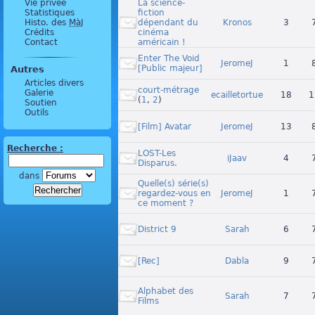
Vie privée
La science-
Statistiques
fiction
Histo. des
MàJ
dépendant du
Kronos
3
Crédits
cinéma
Contact
américain !
Enter The Void
JeromeJ
1
[Public majeur]
Autres
Articles divers
court-métrage
Galerie
ecailletortue
18
1
(
1
,
2
)
Soutien
Outils
[Film] Avatar
JeromeJ
13
Recherche :
LOST-Les
iJaav
4
Disparus.
dans
Quelle(s) série(s)
regardez-vous en
JeromeJ
1
ce moment ?
District 9
Sarah
6
[Rec]
Dabla
9
Alphabet des
Sarah
7
Films