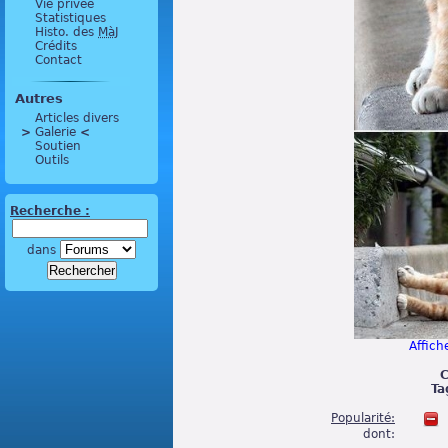
Vie privée
Statistiques
Histo. des
MàJ
Crédits
Contact
Autres
Articles divers
>
 Galerie 
<
Soutien
Outils
Recherche :
dans
Affiche
C
Ta
Popularité:
dont: