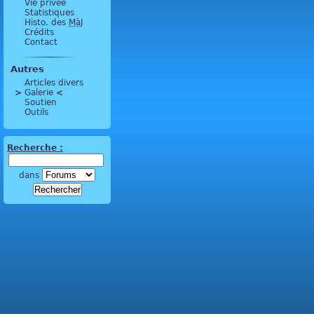
Vie privée
Statistiques
Histo. des
MàJ
Crédits
Contact
Autres
Articles divers
>
 Galerie 
<
Soutien
Outils
Recherche :
dans