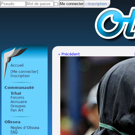
-
Inscription
« Précédent
Accueil
[Me connecter]
Inscription
Communauté
Tchat
Forums
Annuaire
Groupes
Fan Art
Olissea
Règles d’Olissea
FAQ