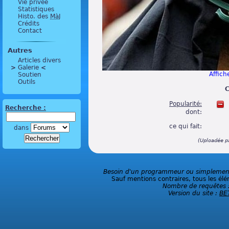
Vie privée
Statistiques
Histo. des
MàJ
Crédits
Contact
Autres
Articles divers
>
 Galerie 
<
Affiche
Soutien
Outils
C
Popularité:
Recherche :
dont:
ce qui fait:
dans
(Uploadée p
Besoin d'un programmeur ou simplement 
Sauf mentions contraires, tous les élé
Nombre de requêtes 
Version du site :
BE