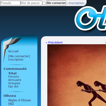
-
Inscription
« Précédent
Accueil
[Me connecter]
Inscription
Communauté
Tchat
Forums
Annuaire
Groupes
Fan Art
Olissea
Règles d’Olissea
FAQ