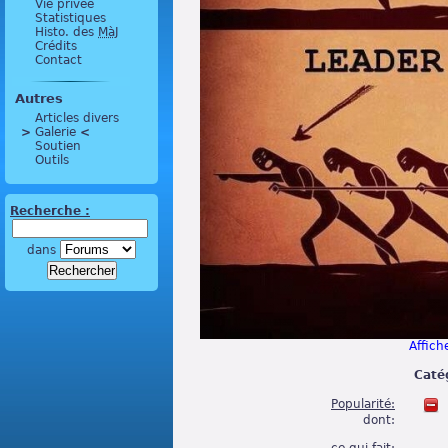
Vie privée
Statistiques
Histo. des
MàJ
Crédits
Contact
Autres
Articles divers
>
 Galerie 
<
Soutien
Outils
Recherche :
dans
Affiche
Caté
Popularité:
dont: