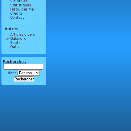
Vie privée
Statistiques
Histo. des
MàJ
Crédits
Contact
Autres
Articles divers
>
 Galerie 
<
Soutien
Outils
Recherche :
dans