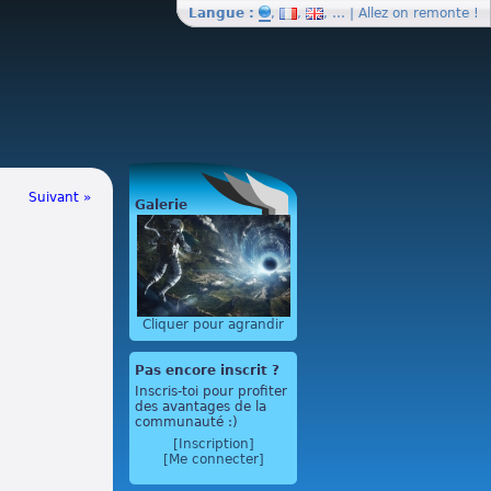
Langue :
,
,
, … | Allez on
remonte
!
Suivant »
Galerie
Cliquer pour agrandir
Pas encore inscrit ?
Inscris-toi pour profiter
des avantages de la
communauté :)
[Inscription]
[Me connecter]