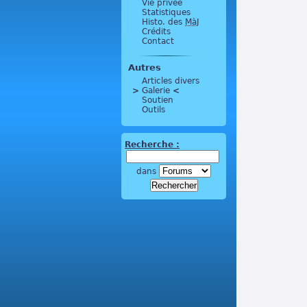
Vie privée
Statistiques
Histo. des
MàJ
Crédits
Contact
Autres
Articles divers
>
 Galerie 
<
Soutien
Outils
Recherche :
dans