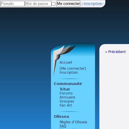
-
Inscription
« Précédent
Accueil
[Me connecter]
Inscription
Communauté
Tchat
Forums
Annuaire
Groupes
Fan Art
Olissea
Règles d’Olissea
FAQ