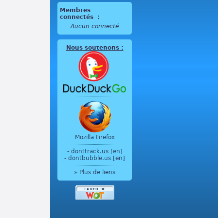
Membres
connectés
:
Aucun connecté
Nous soutenons
:
Mozilla Firefox
-
donttrack.us [en]
-
dontbubble.us [en]
» Plus de liens