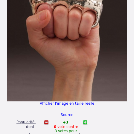
Afficher l’image en taille réelle
Source
Popularité:
+3
dont:
0
vote
contre
3
votes
pour