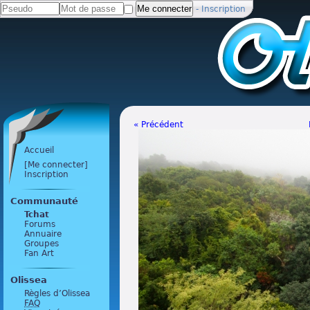
-
Inscription
« Précédent
Accueil
[Me connecter]
Inscription
Communauté
Tchat
Forums
Annuaire
Groupes
Fan Art
Olissea
Règles d’Olissea
FAQ