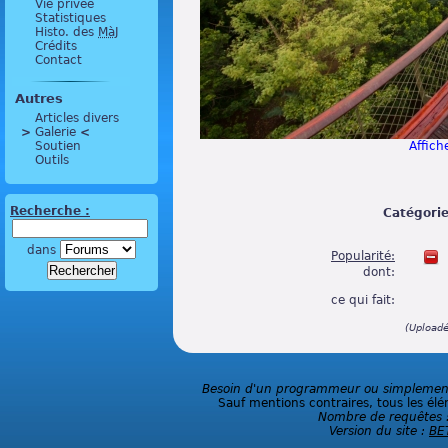
Vie privée
Statistiques
Histo. des
MàJ
Crédits
Contact
Autres
Articles divers
>
 Galerie 
<
Soutien
Affiche
Outils
Recherche :
Catégorie
dans
Popularité:
dont:
ce qui fait:
(Upload
Besoin d'un programmeur ou simplement 
Sauf mentions contraires, tous les élé
Nombre de requêtes 
Version du site :
BE