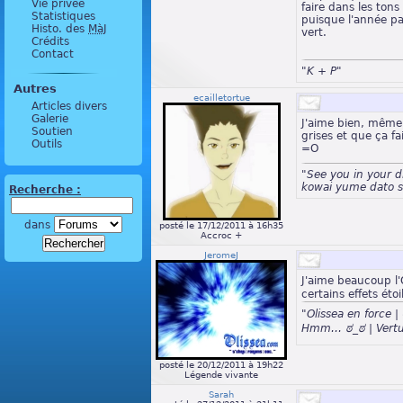
Vie privée
faire dans les tons
Statistiques
puisque l'année pa
Histo. des
MàJ
vert.
Crédits
Contact
"K + P"
Autres
ecailletortue
Articles divers
Galerie
J'aime bien, même 
Soutien
grises et que ça fa
Outils
=O
"See you in your 
kowai yume dato s
Recherche :
dans
posté le 17/12/2011 à 16h35
Accroc +
JeromeJ
J'aime beaucoup l'Ol
certains effets éto
"Olissea en force
Hmm… ಠ_ಠ | Vertu
posté le 20/12/2011 à 19h22
Légende vivante
Sarah