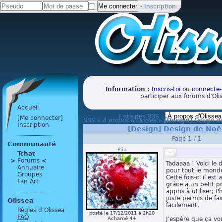
-
Inscription
Information :
Inscris-toi
ou
connecte-
participer aux forums d'Oli
Accueil
Liste des BBS :
[Me connecter]
BBS
»
À propos d'Olissea
»
[Design]
Design d
Inscription
[Design]
Design de Noë
Page 1 / 1
Communauté
Piiu
Tchat
>
 Forums 
<
Tadaaaa ! Voici le
Annuaire
pour tout le mond
Groupes
Cette fois-ci il est
Fan Art
grâce à un petit p
appris à utiliser; 
juste permis de fair
Olissea
facilement.
Règles d’Olissea
posté le 17/12/2011 à 2h20
FAQ
Acharné 4+
J'espère que ça vous