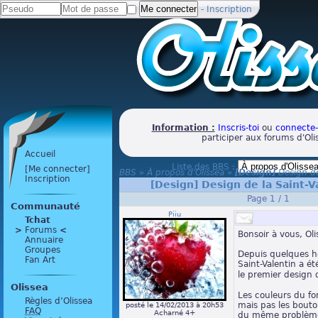
-
Inscription
Information :
Inscris-toi
ou
connecte-
participer aux forums d'Oli
Accueil
Liste des BBS :
[Me connecter]
BBS
»
À propos d'Olissea
»
[Design]
Design de
Inscription
[Design]
Design de la Saint-V
Page 1 / 1
Communauté
Piiu
Tchat
>
 Forums 
<
Bonsoir à vous, Oli
Annuaire
Groupes
Depuis quelques he
Fan Art
Saint-Valentin a ét
le premier design
Olissea
Les couleurs du fo
Règles d’Olissea
mais pas les bouto
posté le 14/02/2013 à 20h53
FAQ
Acharné 4+
du même problème