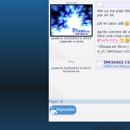
JeromeJ
Moi ça me plait Oli
par an lol.
Joli le cœur ailé
Après comme dit ec
faire une crise ca
posté le 15/02/2013 à 10h15
d'
Hello Kitty
Légende vivante
"Olissea en forc
ಠ_ಠ | Vertuous cir
Piiu
[MESSAGE C
"K + P"
(Afficher/Masq
posté le 15/02/2013 à 12h17
Acharné 4+
Page :
1
Réponse rapide :