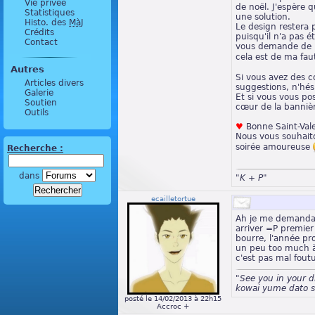
Vie privée
de noël. J'espère 
Statistiques
une solution.
Histo. des
MàJ
Le design restera
Crédits
puisqu'il n'a pas é
Contact
vous demande de 
cela est de ma fa
Autres
Si vous avez des 
Articles divers
suggestions, n'hés
Galerie
Et si vous vous pos
Soutien
cœur de la bannière
Outils
♥
Bonne Saint-Val
Nous vous souhait
soirée amoureuse
Recherche :
dans
"K + P"
ecailletortue
Ah je me demandais
arriver =P premier 
bourre, l'année p
un peu too much 
c'est pas mal fout
"See you in your 
kowai yume dato s
posté le 14/02/2013 à 22h15
Accroc +