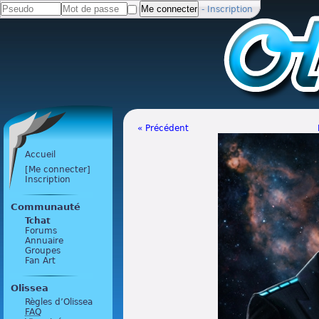
-
Inscription
« Précédent
Accueil
[Me connecter]
Inscription
Communauté
Tchat
Forums
Annuaire
Groupes
Fan Art
Olissea
Règles d’Olissea
FAQ