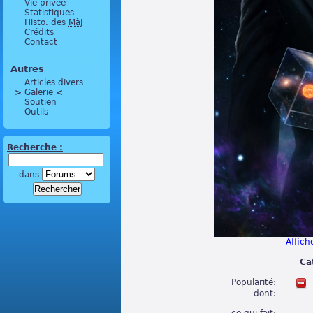
Vie privée
Statistiques
Histo. des
MàJ
Crédits
Contact
Autres
Articles divers
>
 Galerie 
<
Soutien
Outils
Recherche :
dans
Affiche
Ca
Popularité:
dont: