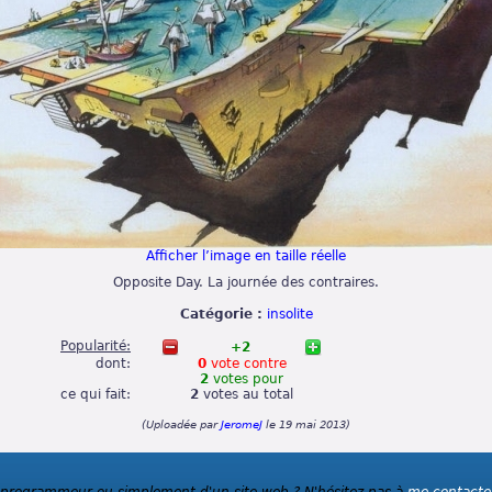
Afficher l’image en taille réelle
Opposite Day. La journée des contraires.
Catégorie :
insolite
Popularité:
+2
dont:
0
vote
contre
2
votes
pour
ce qui fait:
2
votes
au total
(Uploadée par
JeromeJ
le 19 mai 2013)